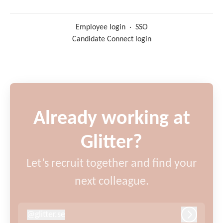
Employee login
·
SSO
Candidate Connect login
Already working at
Glitter?
Let’s recruit together and find your
next colleague.
@
glitter.se
glitter.se
Log in